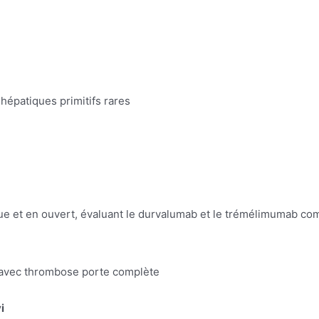
hépatiques primitifs rares
que et en ouvert, évaluant le durvalumab et le trémélimumab c
A avec thrombose porte complète
i