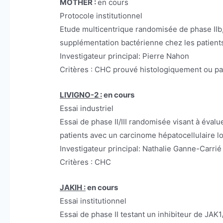
MOTHER :
en cours
Protocole institutionnel
Etude multicentrique randomisée de phase IIb, 
supplémentation bactérienne chez les patient
Investigateur principal: Pierre Nahon
Critères : CHC prouvé histologiquement ou par
LIVIGNO-2 :
en cours
Essai industriel
Essai de phase II/III randomisée visant à évalu
patients avec un carcinome hépatocellulaire l
Investigateur principal: Nathalie Ganne-Carrié
Critères : CHC
JAKIH :
en cours
Essai institutionnel
Essai de phase II testant un inhibiteur de JAK1